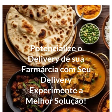
Potencialize o
Delivery de sua
Farmárcia com Seu
Delivery
Experimente a
Melhor Solução!