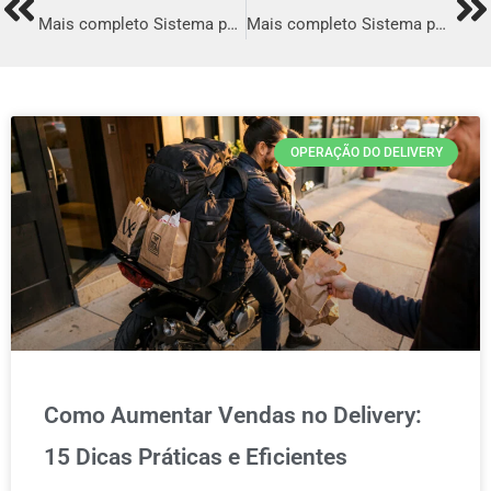
Prev
Ne
Mais completo Sistema para Delivery em Floriano
Mais completo Sistema para Delivery em Ponte Nova
OPERAÇÃO DO DELIVERY
Como Aumentar Vendas no Delivery:
15 Dicas Práticas e Eficientes