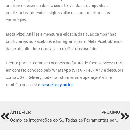
analisar o desempenho do seu site, vendas e campanhas
publicitárias, obtendo insights valiosos para otimizar suas
estratégias.
Meta Pixel
Análise e mensure a eficácia das suas campanhas
publicitárias no Facebook e Instagram com o Meta Pixel, obtendo
dados detalhados sobre as interações dos usuários.
Pronto para integrar seu negócio ao futuro do food service? Entre
em contato conosco pelo WhatsApp (31) 9 7140-1947 e descubra
como o Seu Delivery pode transformar sua operação! Visite
também nosso site:
seudelivery.online
.
ANTERIOR
PRÓXIMO
Prev
Ne
Como as Integrações do Seu Delivery Podem Transformar seu Restaurante
Todas as Ferramentas para Ajudá-lo a Ter Sucesso