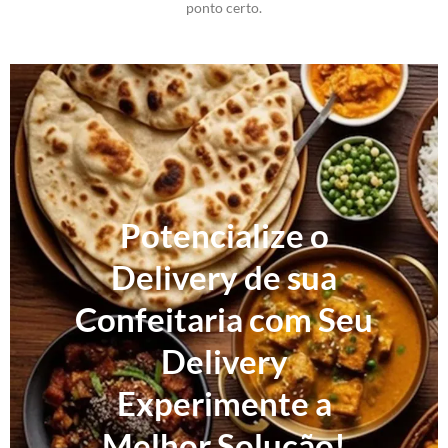
ponto certo.
Potencialize o
Delivery de sua
Confeitaria com Seu
Delivery
Experimente a
Melhor Solução!