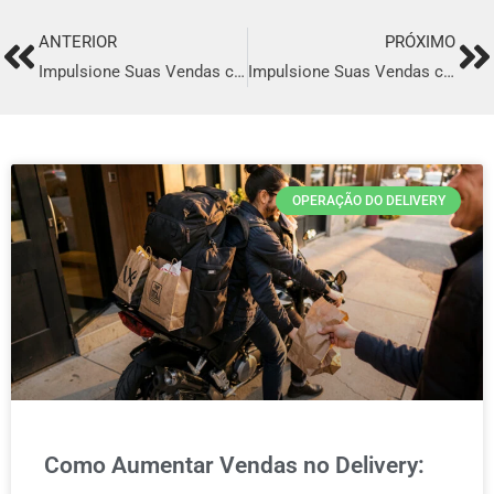
ANTERIOR
PRÓXIMO
Prev
Ne
Impulsione Suas Vendas com o Melhor Sistema de Delivery em Ponte Nova
Impulsione Suas Vendas com o Melhor Sistema de Delivery em Moreno
OPERAÇÃO DO DELIVERY
Como Aumentar Vendas no Delivery: