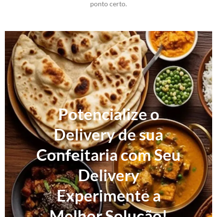
ponto certo.
Potencialize o
Delivery de sua
Confeitaria com Seu
Delivery
Experimente a
Melhor Solução!