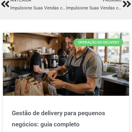
Prev
Ne
Impulsione Suas Vendas com o Melhor Sistema de Delivery em Cidade Ocidental
Impulsione Suas Vendas com o Melhor Sistema de Delivery em Rio Bonito
OPERAÇÃO DO DELIVERY
Gestão de delivery para pequenos
negócios: guia completo