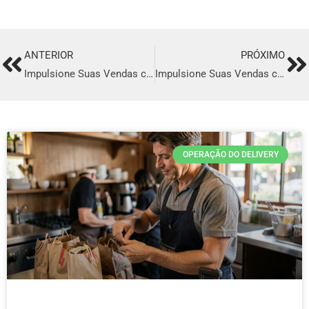
ANTERIOR
PRÓXIMO
Prev
Ne
Impulsione Suas Vendas com o Melhor Sistema de Delivery em Mariana
Impulsione Suas Vendas com o Melhor Sistema de Delivery em Três Pontas
OPERAÇÃO DO DELIVERY