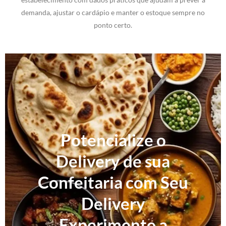
demanda, ajustar o cardápio e manter o estoque sempre no
ponto certo.
Potencialize o
Delivery de sua
Confeitaria com Seu
Delivery
Experimente a