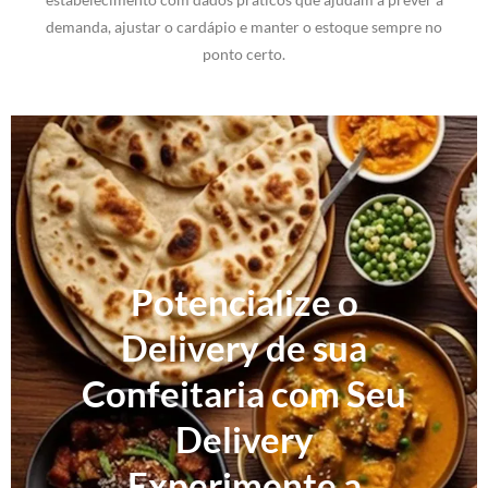
demanda, ajustar o cardápio e manter o estoque sempre no
ponto certo.
Potencialize o
Delivery de sua
Confeitaria com Seu
Delivery
Experimente a