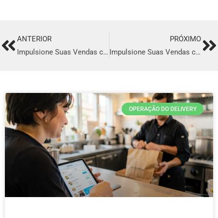
ANTERIOR
PRÓXIMO
Prev
Ne
Impulsione Suas Vendas com o Melhor Sistema de Delivery em Imperatriz
Impulsione Suas Vendas com o Melhor Sistema de Delivery em Camaçari
OPERAÇÃO DO DELIVERY