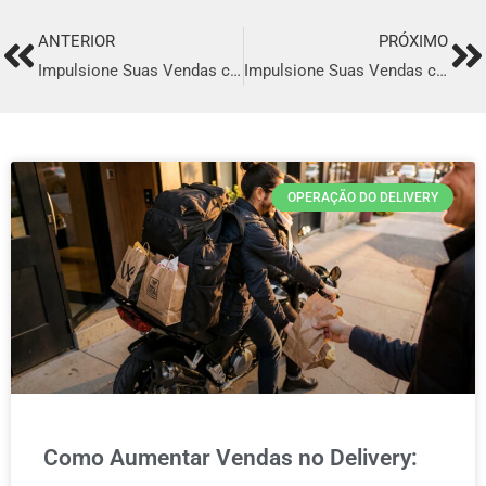
ANTERIOR
PRÓXIMO
Prev
Ne
Impulsione Suas Vendas com o Melhor Sistema de Delivery em Governador Valadares
Impulsione Suas Vendas com o Melhor Sistema de Delivery em Praia Grande
OPERAÇÃO DO DELIVERY
Como Aumentar Vendas no Delivery: