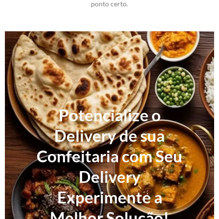
ponto certo.
Potencialize o
Delivery de sua
Confeitaria com Seu
Delivery
Experimente a
Melhor Solução!