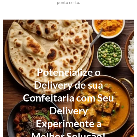
ponto certo.
Potencialize o
Delivery de sua
Confeitaria com Seu
Delivery
Experimente a
Melhor Solução!