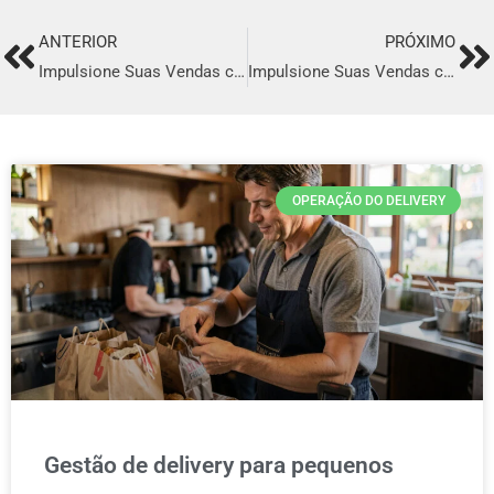
ANTERIOR
PRÓXIMO
Prev
Ne
Impulsione Suas Vendas com o Melhor Sistema de Delivery em Bebedouro
Impulsione Suas Vendas com o Melhor Sistema de Delivery em Arujá
OPERAÇÃO DO DELIVERY
Gestão de delivery para pequenos