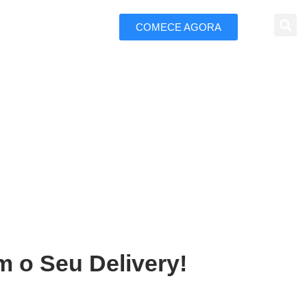
COMECE AGORA
 Marketing
ery em São José do Rio
m o Seu Delivery!