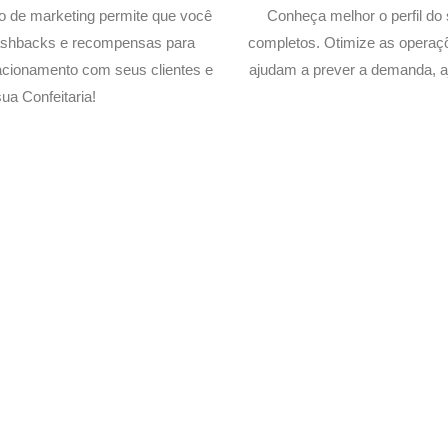
lo de marketing permite que você
Conheça melhor o perfil do 
cashbacks e recompensas para
completos. Otimize as operaç
acionamento com seus clientes e
ajudam a prever a demanda, a
a Confeitaria!
Delivery de sua Confeitaria 
xperimente a Melhor Soluçã