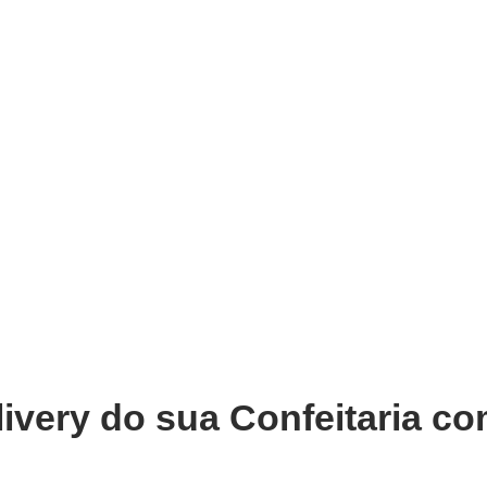
very
Gestão do negócio
Melhoria contínua
Vendas e
s com o Melhor Sistema de Deliv
Pardo
ivery do sua Confeitaria co