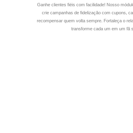
Ganhe clientes fiéis com facilidade! Nosso módu
crie campanhas de fidelização com cupons, 
recompensar quem volta sempre. Fortaleça o rel
transforme cada um em um fã su
Potencialize o 
E