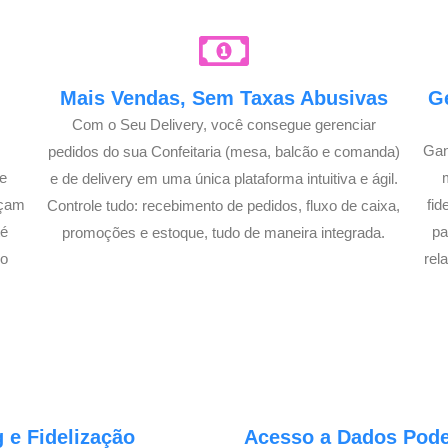
e
Mais Vendas, Sem Taxas Abusivas
G
Com o Seu Delivery, você consegue gerenciar
Gan
pedidos do sua Confeitaria (mesa, balcão e comanda)
e
e de delivery em uma única plataforma intuitiva e ágil.
açam
fi
Controle tudo: recebimento de pedidos, fluxo de caixa,
té
pa
promoções e estoque, tudo de maneira integrada.
lo
rel
 e Fidelização
Acesso a Dados Poder