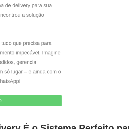
a de delivery para sua
encontrou a solução
 tudo que precisa para
imento impecável. Imagine
edidos, gerencia
um só lugar – e ainda com o
WhatsApp!
O
very É o Sistema Perfeito pa