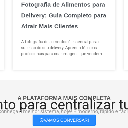
Fotografia de Alimentos para
Delivery: Guia Completo para
Atrair Mais Clientes
A fotografia de alimentos é essencial para o
sucesso do seu delivery. Aprenda técnicas
profissionais para criar imagens que vendem.
A PLATAFORMA MAIS COMPLETA
to para centralizar 
onheça o melhor sistema, hoje! É moderno, rápido e fácil
VAMOS CONVERSAR!