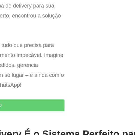
a de delivery para sua
erto, encontrou a solução
 tudo que precisa para
imento impecável. Imagine
edidos, gerencia
um só lugar – e ainda com o
WhatsApp!
O
very É o Sistema Perfeito pa