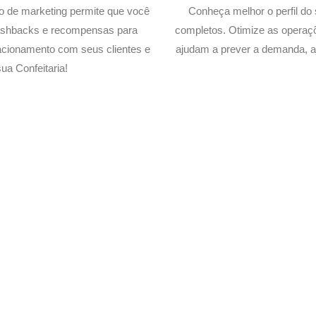
lo de marketing permite que você
Conheça melhor o perfil do 
cashbacks e recompensas para
completos. Otimize as operaç
acionamento com seus clientes e
ajudam a prever a demanda, a
a Confeitaria!
Delivery de sua Confeitaria 
xperimente a Melhor Soluçã