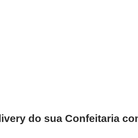
very
Gestão do negócio
Melhoria contínua
Vendas e
 com o Melhor Sistema de Deliv
Descoberto
ivery do sua Confeitaria co