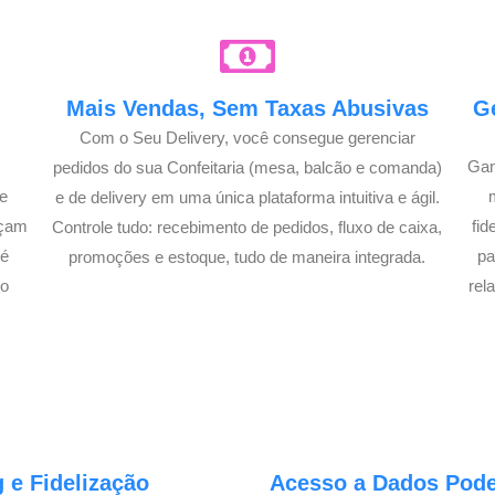
e
Mais Vendas, Sem Taxas Abusivas
G
Com o Seu Delivery, você consegue gerenciar
Gan
pedidos do sua Confeitaria (mesa, balcão e comanda)
e
e de delivery em uma única plataforma intuitiva e ágil.
açam
fi
Controle tudo: recebimento de pedidos, fluxo de caixa,
té
pa
promoções e estoque, tudo de maneira integrada.
lo
rel
 e Fidelização
Acesso a Dados Poder