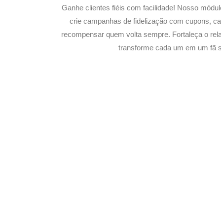
Ganhe clientes fiéis com facilidade! Nosso módu
crie campanhas de fidelização com cupons, 
recompensar quem volta sempre. Fortaleça o rel
transforme cada um em um fã su
Potencialize o 
E