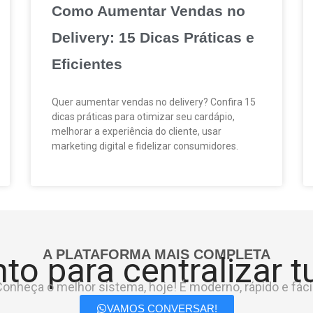
Como Aumentar Vendas no
Delivery: 15 Dicas Práticas e
Eficientes
Quer aumentar vendas no delivery? Confira 15
dicas práticas para otimizar seu cardápio,
melhorar a experiência do cliente, usar
marketing digital e fidelizar consumidores.
A PLATAFORMA MAIS COMPLETA
to para centralizar 
onheça o melhor sistema, hoje! É moderno, rápido e fácil
VAMOS CONVERSAR!