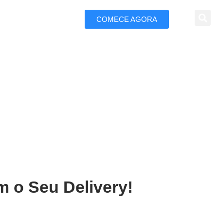
COMECE AGORA
 Marketing
ery em Santo Antônio do
m o Seu Delivery!