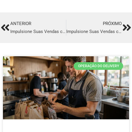
ANTERIOR
PRÓXIMO
Prev
Ne
Impulsione Suas Vendas com o Melhor Sistema de Delivery em Rolândia
Impulsione Suas Vendas com o Melhor Sistema de Delivery em Floriano
OPERAÇÃO DO DELIVERY