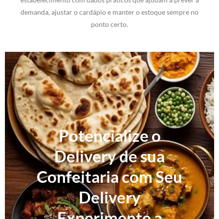
demanda, ajustar o cardápio e manter o estoque sempre no
ponto certo.
Potencialize o
Delivery de sua
Confeitaria com Seu
Delivery
Experimente a