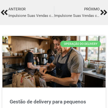
ANTERIOR
PRÓXIMO
Prev
Ne
Impulsione Suas Vendas com o Melhor Sistema de Delivery em Ibitinga
Impulsione Suas Vendas com o Melhor Sistema de Delivery em Mafra
OPERAÇÃO DO DELIVERY
Gestão de delivery para pequenos