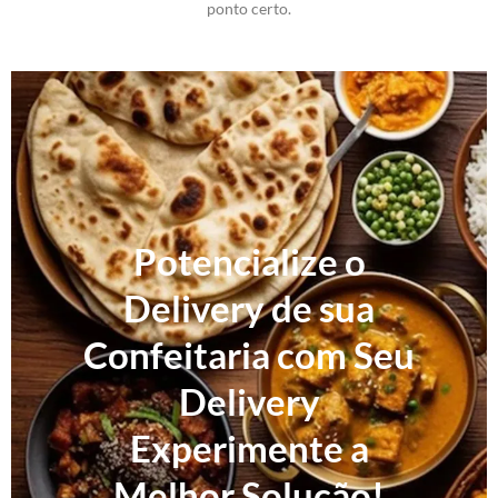
ponto certo.
Potencialize o
Delivery de sua
Confeitaria com Seu
Delivery
Experimente a
Melhor Solução!