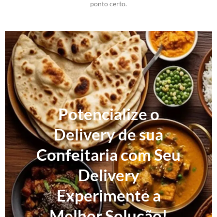
ponto certo.
Potencialize o
Delivery de sua
Confeitaria com Seu
Delivery
Experimente a
Melhor Solução!