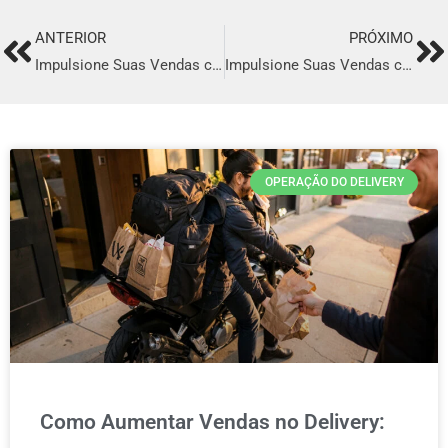
ANTERIOR
PRÓXIMO
Prev
Ne
Impulsione Suas Vendas com o Melhor Sistema de Delivery em Tabatinga
Impulsione Suas Vendas com o Melhor Sistema de Delivery em Portel
OPERAÇÃO DO DELIVERY
Como Aumentar Vendas no Delivery: