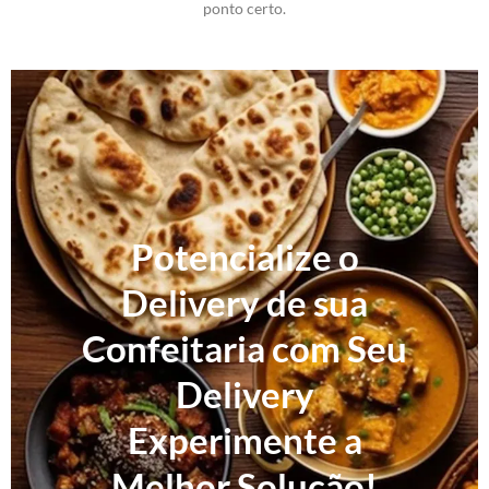
ponto certo.
Potencialize o
Delivery de sua
Confeitaria com Seu
Delivery
Experimente a
Melhor Solução!