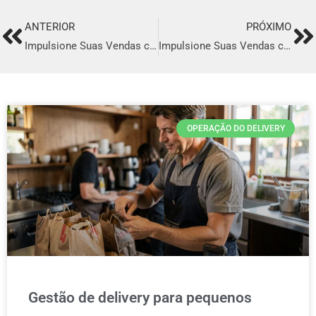
ANTERIOR
PRÓXIMO
Prev
Ne
Impulsione Suas Vendas com o Melhor Sistema de Delivery em Taubaté
Impulsione Suas Vendas com o Melhor Sistema de Delivery em São José Dos Pinhais
OPERAÇÃO DO DELIVERY
Gestão de delivery para pequenos