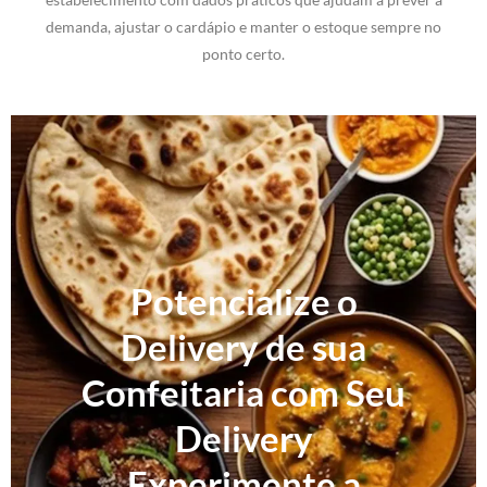
demanda, ajustar o cardápio e manter o estoque sempre no
ponto certo.
Potencialize o
Delivery de sua
Confeitaria com Seu
Delivery
Experimente a