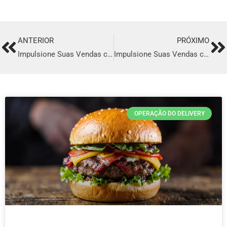
ANTERIOR
PRÓXIMO
Prev
Ne
Impulsione Suas Vendas com o Melhor Sistema de Delivery em Nova Serrana
Impulsione Suas Vendas com o Melhor Sistema de Delivery em Picos
OPERAÇÃO DO DELIVERY