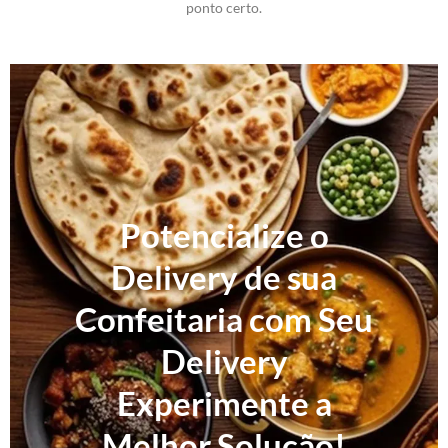
ponto certo.
Potencialize o
Delivery de sua
Confeitaria com Seu
Delivery
Experimente a
Melhor Solução!