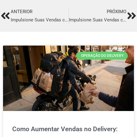
ANTERIOR
PRÓXIMO
Prev
Ne
Impulsione Suas Vendas com o Melhor Sistema de Delivery em Nova Odessa
Impulsione Suas Vendas com o Melhor Sistema de Delivery em Acopiara
OPERAÇÃO DO DELIVERY
Como Aumentar Vendas no Delivery: