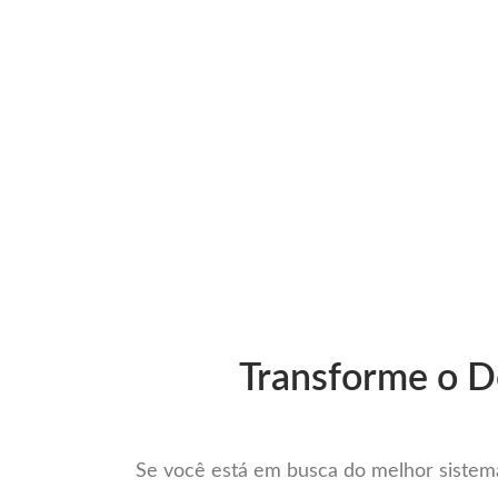
Ir
para
Operação do Deli
o
conteúdo
Impulsione Suas
Transforme o De
Se você está em busca do melhor sistema