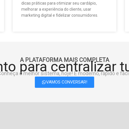
dicas práticas para otimizar seu cardápio,
melhorar a experiência do cliente, usar
marketing digital e fidelizar consumidores.
A PLATAFORMA MAIS COMPLETA
to para centralizar 
onheça o melhor sistema, hoje! É moderno, rápido e fácil
VAMOS CONVERSAR!