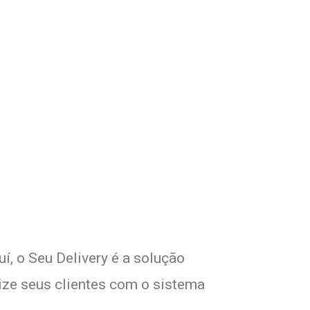
om Seu Delivery
!
uí, o Seu Delivery é a solução
lize seus clientes com o sistema