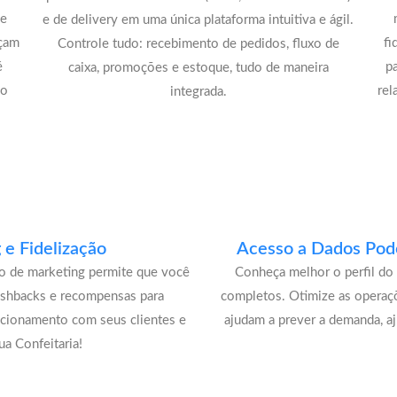
de
e de delivery em uma única plataforma intuitiva e ágil.
açam
fi
Controle tudo: recebimento de pedidos, fluxo de
é
p
caixa, promoções e estoque, tudo de maneira
lo
rel
integrada.
e Fidelização
Acesso a Dados Pode
lo de marketing permite que você
Conheça melhor o perfil do 
ashbacks e recompensas para
completos. Otimize as operaç
acionamento com seus clientes e
ajudam a prever a demanda, a
a Confeitaria!