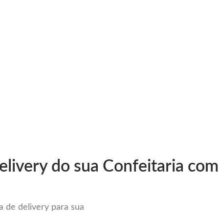
very
Gestão do negócio
Melhoria contínua
Vendas e
 Vendas com o Melhor Sistema de 
livery do sua Confeitaria com
 de delivery para sua