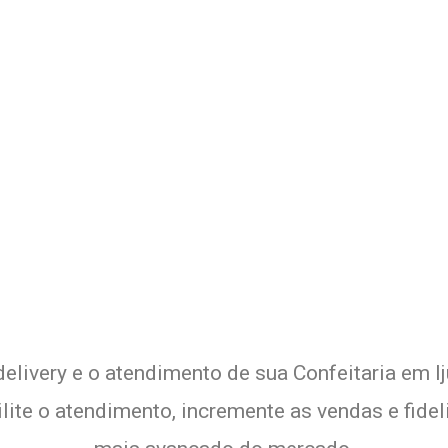
 Delivery de sua Confeitaria c
Experimente a Melhor Solução
elivery e o atendimento de sua Confeitaria em Ij
lite o atendimento, incremente as vendas e fide