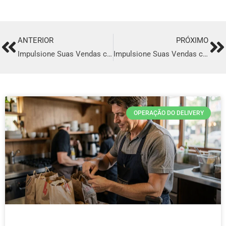
ANTERIOR
PRÓXIMO
Prev
Ne
Impulsione Suas Vendas com o Melhor Sistema de Delivery em Oriximiná
Impulsione Suas Vendas com o Melhor Sistema de Delivery em Camaquã
OPERAÇÃO DO DELIVERY