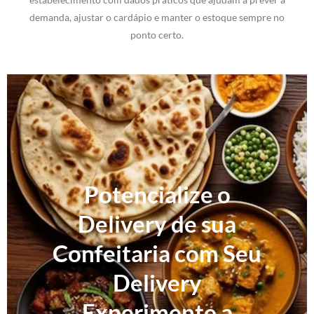
demanda, ajustar o cardápio e manter o estoque sempre no
ponto certo.
Potencialize o
Delivery de sua
Confeitaria com Seu
Delivery
Experimente a