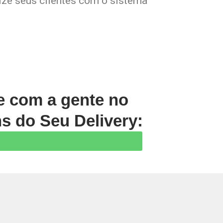
lize seus clientes com o sistema
le com a gente no
s do Seu Delivery:
Prev
Next