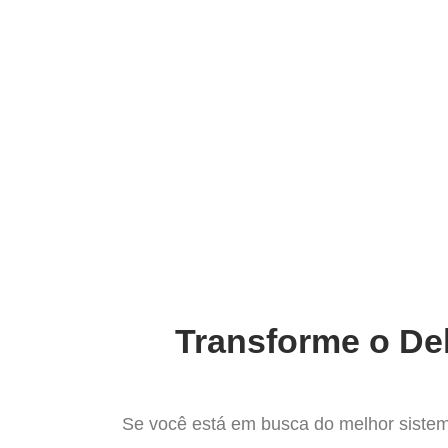
Ir
para
Operação do Deli
o
conteúdo
Impulsione Suas Ve
Transforme o Del
Se você está em busca do melhor sistem