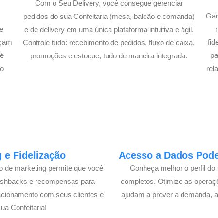
Com o Seu Delivery, você consegue gerenciar
Gan
pedidos do sua Confeitaria (mesa, balcão e comanda)
e
e de delivery em uma única plataforma intuitiva e ágil.
açam
fi
Controle tudo: recebimento de pedidos, fluxo de caixa,
té
pa
promoções e estoque, tudo de maneira integrada.
lo
rel
 e Fidelização
Acesso a Dados Poder
lo de marketing permite que você
Conheça melhor o perfil do 
cashbacks e recompensas para
completos. Otimize as operaç
acionamento com seus clientes e
ajudam a prever a demanda, a
a Confeitaria!