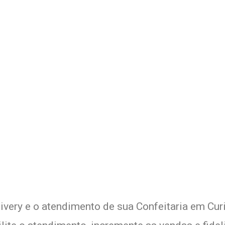
Delivery de sua Confeitaria 
xperimente a Melhor Soluçã
ivery e o atendimento de sua Confeitaria em Curi