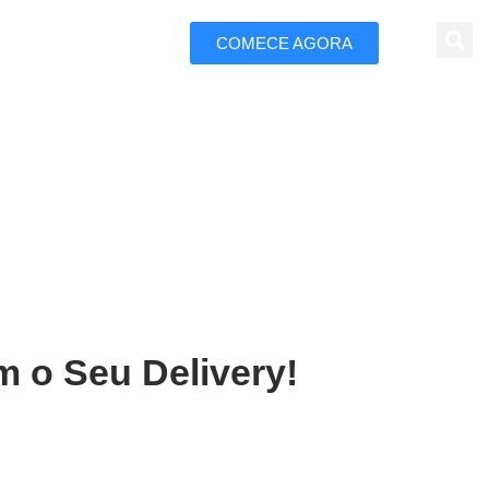
COMECE AGORA
 Marketing
elivery em Curitiba
m o Seu Delivery!