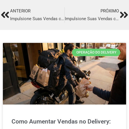
ANTERIOR
PRÓXIMO
Prev
Ne
Impulsione Suas Vendas com o Melhor Sistema de Delivery em Ibiúna
Impulsione Suas Vendas com o Melhor Sistema de Delivery em Caldas Novas
OPERAÇÃO DO DELIVERY
Como Aumentar Vendas no Delivery: