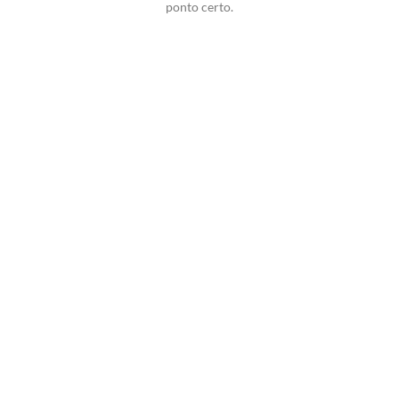
ponto certo.
Potencialize o
Delivery de sua
Confeitaria com Seu
Delivery
Experimente a
Melhor Solução!