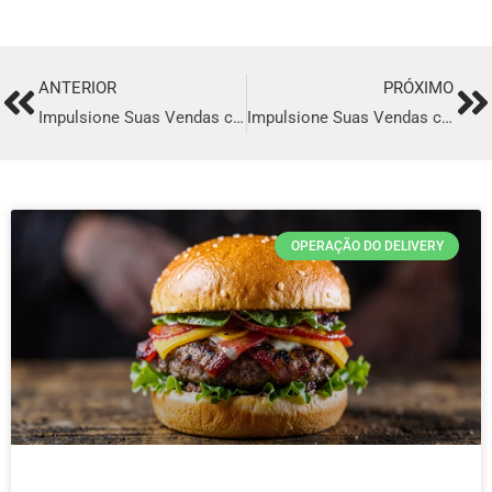
ANTERIOR
PRÓXIMO
Prev
Ne
Impulsione Suas Vendas com o Melhor Sistema de Delivery em Boa Viagem
Impulsione Suas Vendas com o Melhor Sistema de Delivery em Tucano
OPERAÇÃO DO DELIVERY