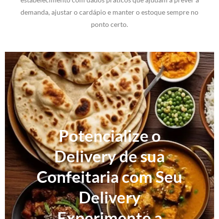
demanda, ajustar o cardápio e manter o estoque sempre no
ponto certo.
Potencialize o
Delivery de sua
Confeitaria com Seu
Delivery
Experimente a