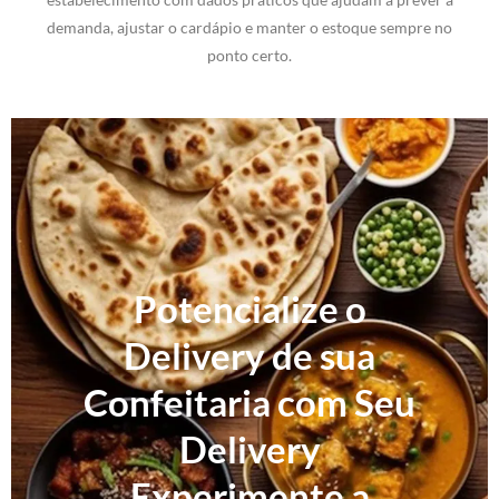
demanda, ajustar o cardápio e manter o estoque sempre no
ponto certo.
Potencialize o
Delivery de sua
Confeitaria com Seu
Delivery
Experimente a