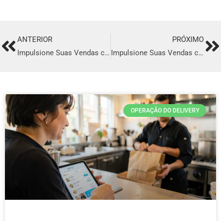
ANTERIOR
PRÓXIMO
Prev
Ne
Impulsione Suas Vendas com o Melhor Sistema de Delivery em Escada
Impulsione Suas Vendas com o Melhor Sistema de Delivery em Tupã
OPERAÇÃO DO DELIVERY