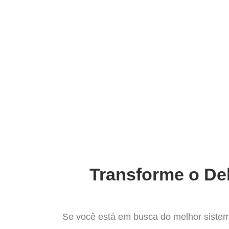
Ir
para
Operação do Deli
o
conteúdo
Impulsione Suas Ve
Transforme o Del
Se você está em busca do melhor sistem