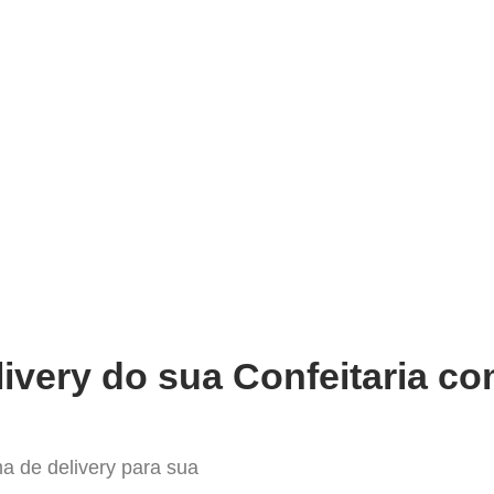
very
Gestão do negócio
Melhoria contínua
Vendas e
ndas com o Melhor Sistema de D
ivery do sua Confeitaria co
a de delivery para sua