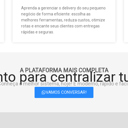
Aprenda a gerenciar o delivery do seu pequeno
negócio de forma eficiente: escolha as
melhores ferramentas, reduza custos, otimize
rotas e encante seus clientes com entregas
rápidas e seguras.
A PLATAFORMA MAIS COMPLETA
to para centralizar 
onheça o melhor sistema, hoje! É moderno, rápido e fácil
VAMOS CONVERSAR!