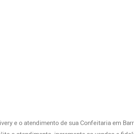
Delivery de sua Confeitaria 
xperimente a Melhor Soluçã
ivery e o atendimento de sua Confeitaria em Barr