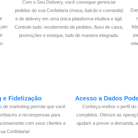
Com o Seu Delivery, você consegue gerenciar
Gan
pedidos do sua Confeitaria (mesa, balcão e comanda)
e
e de delivery em uma única plataforma intuitiva e ágil.
açam
fi
Controle tudo: recebimento de pedidos, fluxo de caixa,
té
pa
promoções e estoque, tudo de maneira integrada.
lo
rel
 e Fidelização
Acesso a Dados Poder
lo de marketing permite que você
Conheça melhor o perfil do 
cashbacks e recompensas para
completos. Otimize as operaç
acionamento com seus clientes e
ajudam a prever a demanda, a
a Confeitaria!