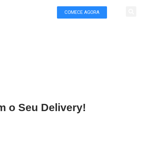
COMECE AGORA
 Marketing
elivery em Barretos
m o Seu Delivery!