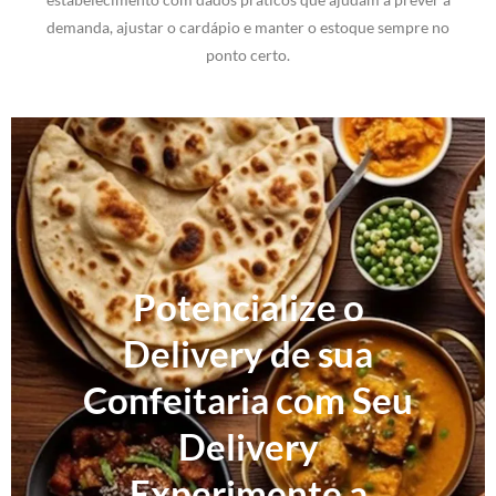
demanda, ajustar o cardápio e manter o estoque sempre no
ponto certo.
Potencialize o
Delivery de sua
Confeitaria com Seu
Delivery
Experimente a