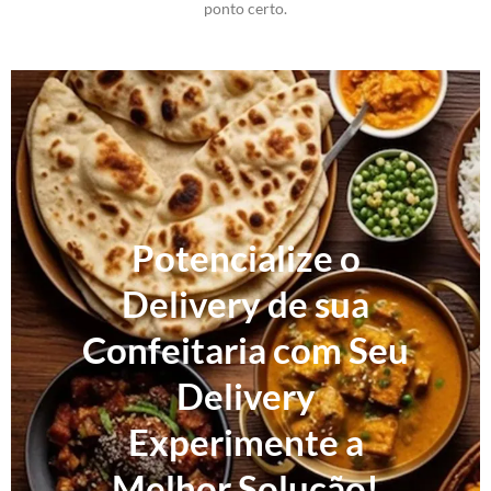
ponto certo.
Potencialize o
Delivery de sua
Confeitaria com Seu
Delivery
Experimente a
Melhor Solução!