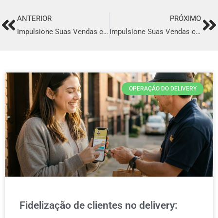
ANTERIOR
PRÓXIMO
Prev
Ne
Impulsione Suas Vendas com o Melhor Sistema de Delivery em Niterói
Impulsione Suas Vendas com o Melhor Sistema de Delivery em Belford Roxo
OPERAÇÃO DO DELIVERY
Fidelização de clientes no delivery: