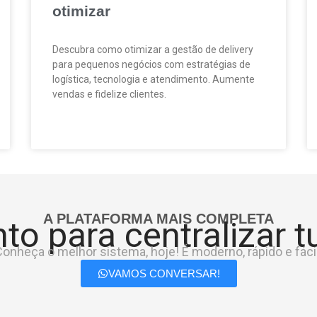
otimizar
Descubra como otimizar a gestão de delivery
para pequenos negócios com estratégias de
logística, tecnologia e atendimento. Aumente
vendas e fidelize clientes.
A PLATAFORMA MAIS COMPLETA
to para centralizar 
onheça o melhor sistema, hoje! É moderno, rápido e fácil
VAMOS CONVERSAR!