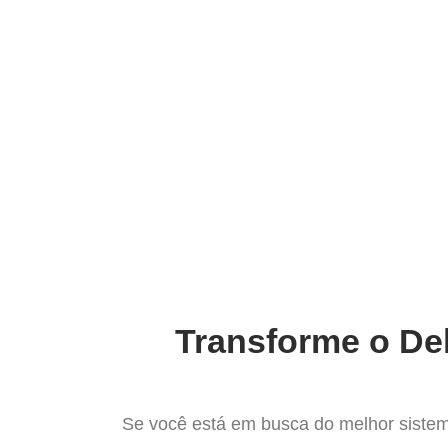
Ir
para
Operação do Deli
o
conteúdo
Impulsione Suas Vend
Transforme o Del
Se você está em busca do melhor sistem