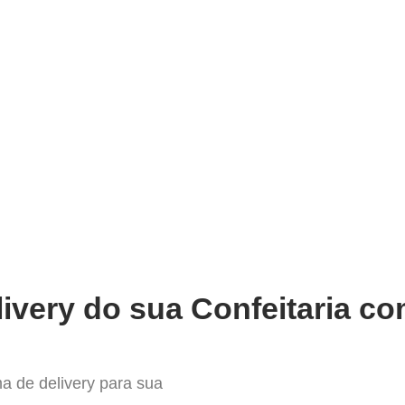
very
Gestão do negócio
Melhoria contínua
Vendas e
as com o Melhor Sistema de Del
ivery do sua Confeitaria co
a de delivery para sua