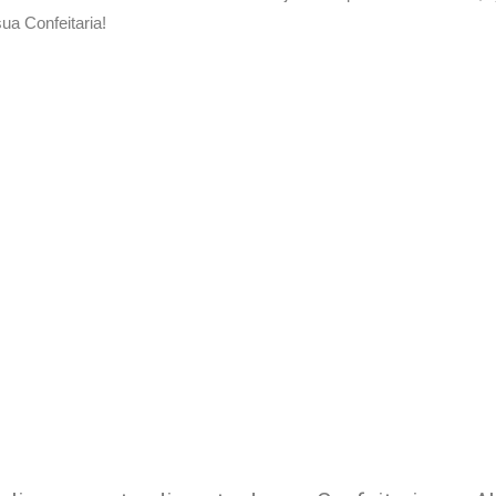
a Confeitaria!
Delivery de sua Confeitaria 
xperimente a Melhor Soluçã