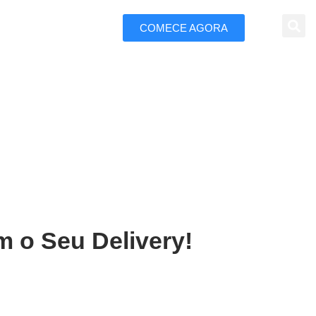
COMECE AGORA
 Marketing
ivery em Abreu e Lima
m o Seu Delivery!