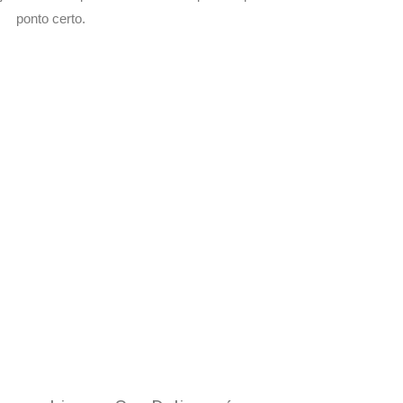
ponto certo.
com Seu Delivery
o!