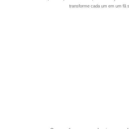
transforme cada um em um fã su
Potencialize o 
E