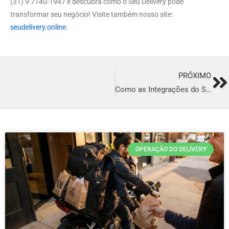
(31) 9 7140-1947 e descubra como o Seu Delivery pode
transformar seu negócio! Visite também nosso site:
seudelivery.online
.
PRÓXIMO
Ne
Como as Integrações do Seu Delivery Podem Transformar seu Restaurante
OPERAÇÃO DO DELIVERY