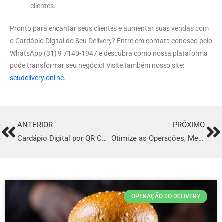
clientes.
Pronto para encantar seus clientes e aumentar suas vendas com
o Cardápio Digital do Seu Delivery? Entre em contato conosco pelo
WhatsApp (31) 9 7140-1947 e descubra como nossa plataforma
pode transformar seu negócio! Visite também nosso site:
seudelivery.online
.
ANTERIOR
PRÓXIMO
Prev
Ne
Cardápio Digital por QR Code, Tablet e App Garçom
Otimize as Operações, Melhore o Atendimento e Aumente Seus Lucros
OPERAÇÃO DO DELIVERY