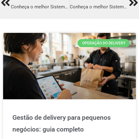
Prev
Ne
Conheça o melhor Sistema para Delivery em Caetité
Conheça o melhor Sistema para Delivery em Paracambi
OPERAÇÃO DO DELIVERY
Gestão de delivery para pequenos
negócios: guia completo