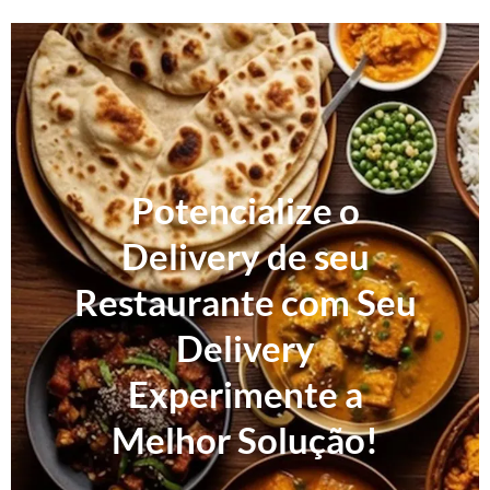
Potencialize o
Delivery de seu
Restaurante com Seu
Delivery
Experimente a
Melhor Solução!