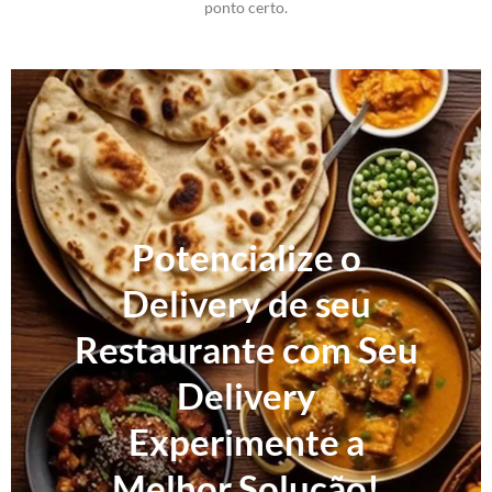
ponto certo.
Potencialize o
Delivery de seu
Restaurante com Seu
Delivery
Experimente a
Melhor Solução!