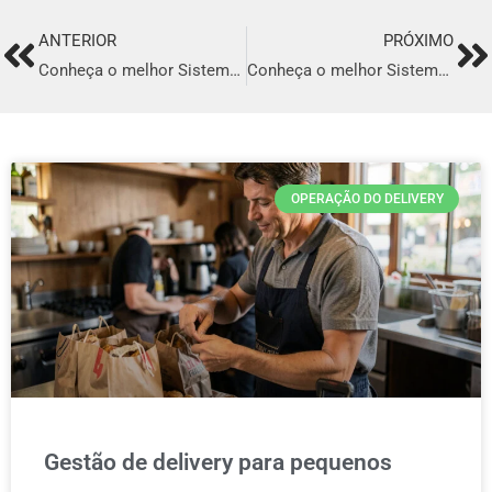
ANTERIOR
PRÓXIMO
Prev
Ne
Conheça o melhor Sistema para Delivery em Patos de Minas
Conheça o melhor Sistema para Delivery em Queimados
OPERAÇÃO DO DELIVERY
Gestão de delivery para pequenos