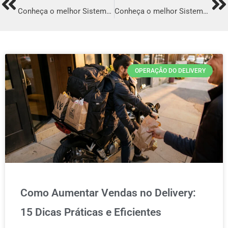
Prev
Ne
Conheça o melhor Sistema para Delivery em Itaberaba
Conheça o melhor Sistema para Delivery em Lençóis Paulista
OPERAÇÃO DO DELIVERY
Como Aumentar Vendas no Delivery:
15 Dicas Práticas e Eficientes