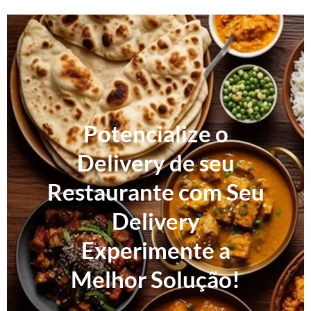
Potencialize o
Delivery de seu
Restaurante com Seu
Delivery
Experimente a
Melhor Solução!