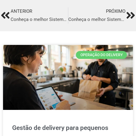
ANTERIOR
PRÓXIMO
Prev
Ne
Conheça o melhor Sistema para Delivery em Imperatriz
Conheça o melhor Sistema para Delivery em Camaçari
OPERAÇÃO DO DELIVERY
Gestão de delivery para pequenos