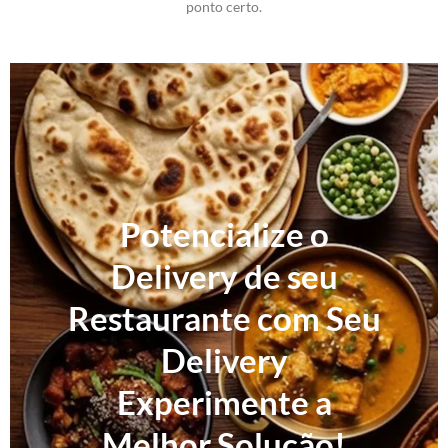
ponto certo.
Potencialize o
Delivery de seu
Restaurante com Seu
Delivery
Experimente a
Melhor Solução!