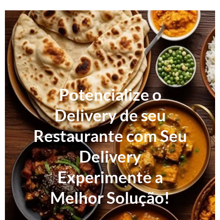
Potencialize o
Delivery de seu
Restaurante com Seu
Delivery
Experimente a
Melhor Solução!