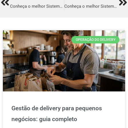
Prev
Ne
Conheça o melhor Sistema para Delivery em Camaçari
Conheça o melhor Sistema para Delivery em Barueri
OPERAÇÃO DO DELIVERY
Gestão de delivery para pequenos
negócios: guia completo