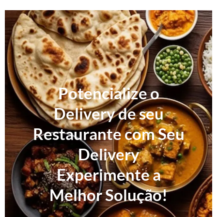
Potencialize o
Delivery de seu
Restaurante com Seu
Delivery
Experimente a
Melhor Solução!