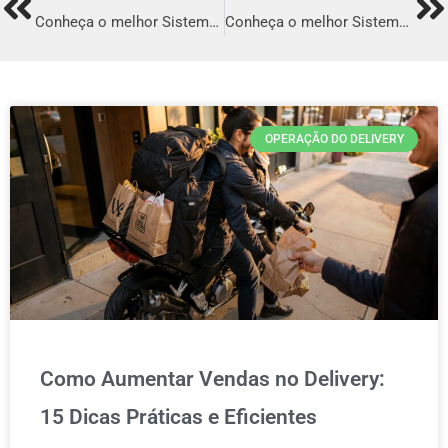
Prev
Ne
Conheça o melhor Sistema para Delivery em Vila Velha
Conheça o melhor Sistema para Delivery em São José do Rio Preto
OPERAÇÃO DO DELIVERY
Como Aumentar Vendas no Delivery:
15 Dicas Práticas e Eficientes