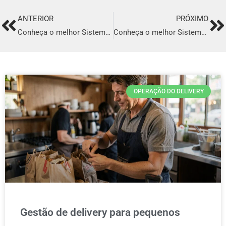
ANTERIOR
PRÓXIMO
Prev
Ne
Conheça o melhor Sistema para Delivery em São João Del Rei
Conheça o melhor Sistema para Delivery em Pará de Minas
OPERAÇÃO DO DELIVERY
Gestão de delivery para pequenos