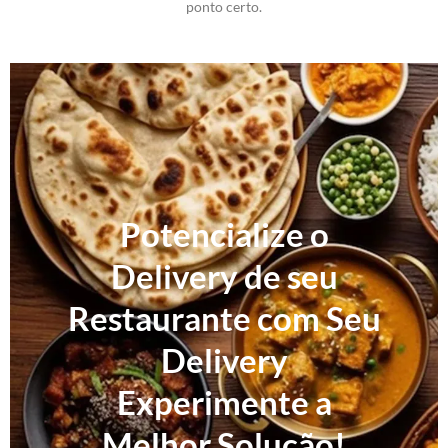
ponto certo.
Potencialize o
Delivery de seu
Restaurante com Seu
Delivery
Experimente a
Melhor Solução!