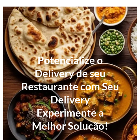
Potencialize o
Delivery de seu
Restaurante com Seu
Delivery
Experimente a
Melhor Solução!