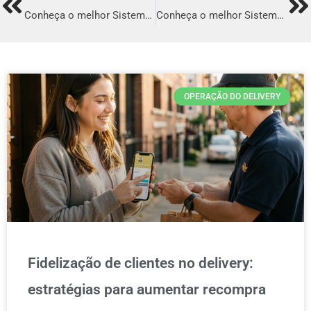
Prev
Ne
Conheça o melhor Sistema para Delivery em Americana
Conheça o melhor Sistema para Delivery em Maracanaú
OPERAÇÃO DO DELIVERY
Fidelização de clientes no delivery:
estratégias para aumentar recompra