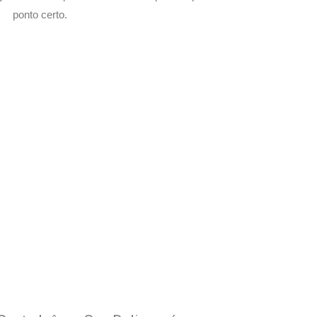
ponto certo.
com Seu Delivery
o!