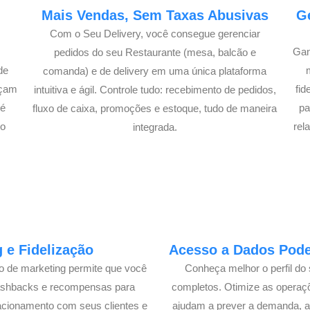
e
Mais Vendas, Sem Taxas Abusivas
G
Com o Seu Delivery, você consegue gerenciar
Gan
pedidos do seu Restaurante (mesa, balcão e
de
comanda) e de delivery em uma única plataforma
açam
fi
intuitiva e ágil. Controle tudo: recebimento de pedidos,
té
pa
fluxo de caixa, promoções e estoque, tudo de maneira
lo
rel
integrada.
 e Fidelização
Acesso a Dados Poder
lo de marketing permite que você
Conheça melhor o perfil do 
cashbacks e recompensas para
completos. Otimize as operaç
acionamento com seus clientes e
ajudam a prever a demanda, a