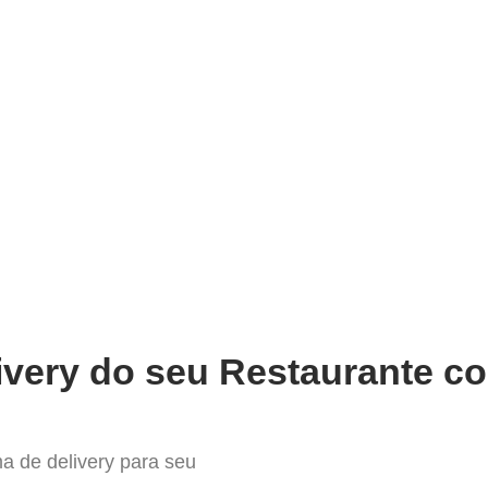
very
Gestão do negócio
Melhoria contínua
Vendas e
melhor Sistema para Delivery em
ivery do seu Restaurante co
a de delivery para seu