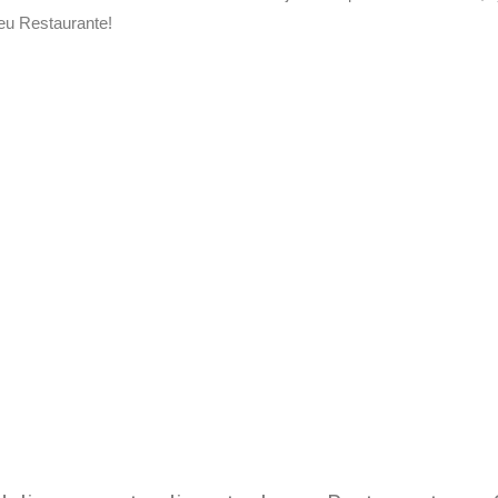
eu Restaurante!
Delivery de seu Restaurante 
xperimente a Melhor Soluçã