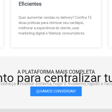
Eficientes
Quer aumentar vendas no delivery? Confira 15
dicas práticas para otimizar seu cardápio,
melhorar a experiência do cliente, usar
marketing digital e fidelizar consumidores.
A PLATAFORMA MAIS COMPLETA
to para centralizar 
onheça o melhor sistema, hoje! É moderno, rápido e fácil
VAMOS CONVERSAR!