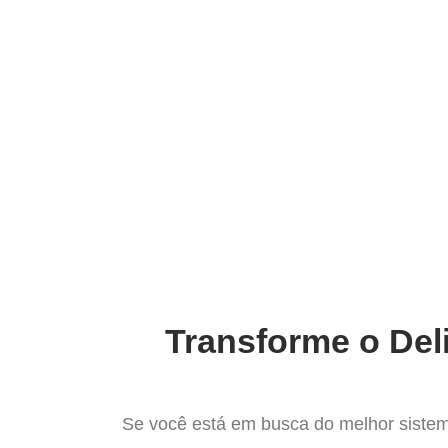
Ir
para
Operação do Deli
o
conteúdo
Conheça o 
Transforme o Del
Se você está em busca do melhor sistem