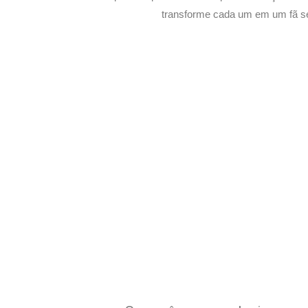
transforme cada um em um fã s
Potencialize o 
E