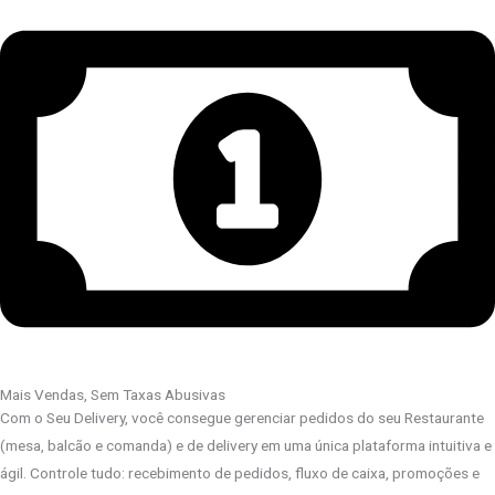
Mais Vendas, Sem Taxas Abusivas
Com o Seu Delivery, você consegue gerenciar pedidos do seu Restaurante
(mesa, balcão e comanda) e de delivery em uma única plataforma intuitiva e
ágil. Controle tudo: recebimento de pedidos, fluxo de caixa, promoções e