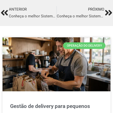
ANTERIOR
PRÓXIMO
Prev
Ne
Conheça o melhor Sistema para Delivery em Recife
Conheça o melhor Sistema para Delivery em Belém
OPERAÇÃO DO DELIVERY
Gestão de delivery para pequenos