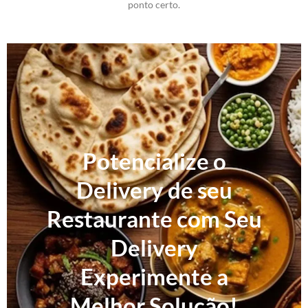
ponto certo.
Potencialize o
Delivery de seu
Restaurante com Seu
Delivery
Experimente a
Melhor Solução!