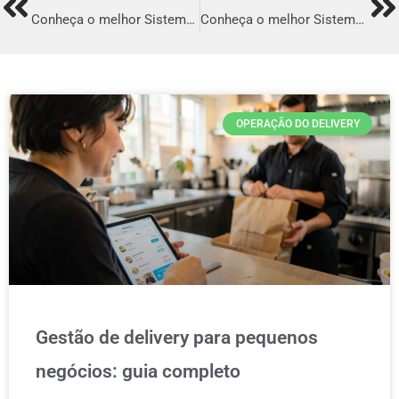
Prev
Ne
Conheça o melhor Sistema para Delivery em João Monlevade
Conheça o melhor Sistema para Delivery em Chapadinha
OPERAÇÃO DO DELIVERY
Gestão de delivery para pequenos
negócios: guia completo