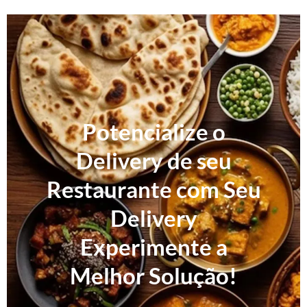
Potencialize o
Delivery de seu
Restaurante com Seu
Delivery
Experimente a
Melhor Solução!