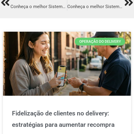
Prev
Ne
Conheça o melhor Sistema para Delivery em São Vicente
Conheça o melhor Sistema para Delivery em Vitória
OPERAÇÃO DO DELIVERY
Fidelização de clientes no delivery:
estratégias para aumentar recompra