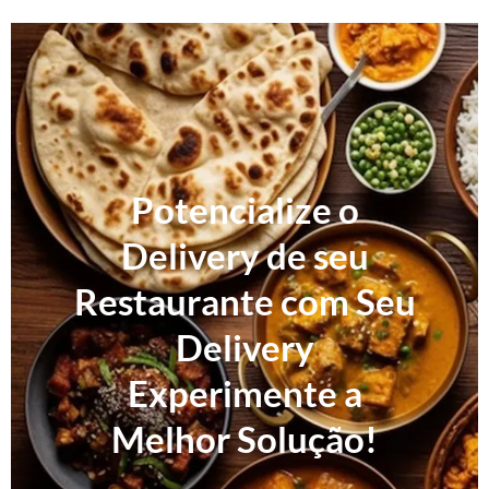
Potencialize o
Delivery de seu
Restaurante com Seu
Delivery
Experimente a
Melhor Solução!