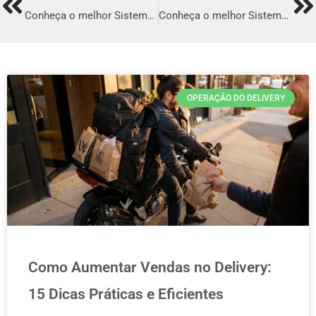
Prev
Ne
Conheça o melhor Sistema para Delivery em Vitória da Conquista
Conheça o melhor Sistema para Delivery em Ribeirão Das Neves
OPERAÇÃO DO DELIVERY
Como Aumentar Vendas no Delivery:
15 Dicas Práticas e Eficientes