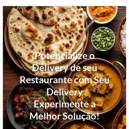
Potencialize o
Delivery de seu
Restaurante com Seu
Delivery
Experimente a
Melhor Solução!