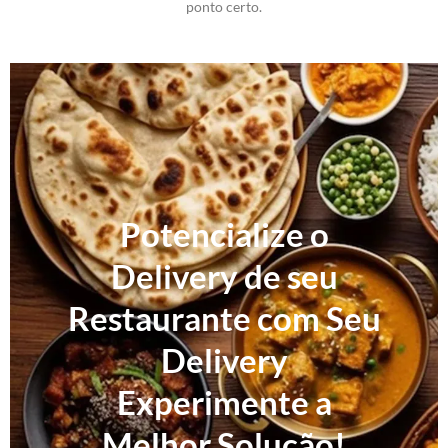
ponto certo.
Potencialize o
Delivery de seu
Restaurante com Seu
Delivery
Experimente a
Melhor Solução!