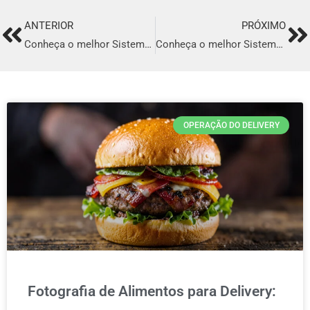
ANTERIOR
PRÓXIMO
Prev
Ne
Conheça o melhor Sistema para Delivery em Altamira
Conheça o melhor Sistema para Delivery em Itaituba
OPERAÇÃO DO DELIVERY
Fotografia de Alimentos para Delivery: