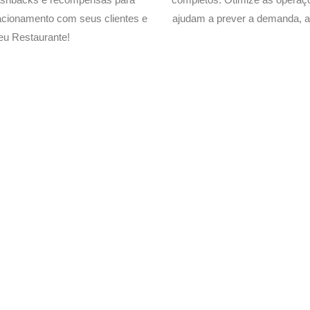
acionamento com seus clientes e
ajudam a prever a demanda, a
eu Restaurante!
Delivery de seu Restaurante 
xperimente a Melhor Soluçã