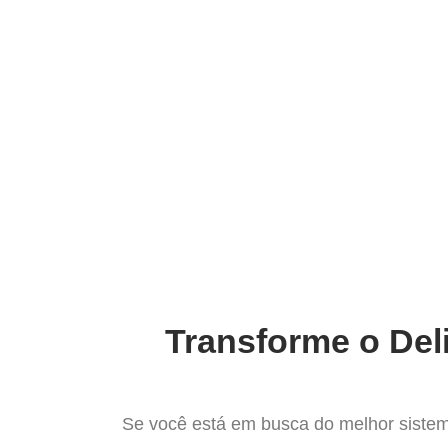
Ir
para
Operação do Deli
o
conteúdo
Conheça o melhor 
Transforme o Del
Se você está em busca do melhor sistem