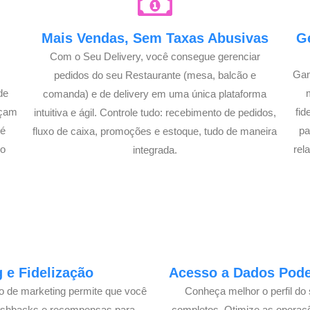
e
Mais Vendas, Sem Taxas Abusivas
G
Com o Seu Delivery, você consegue gerenciar
Gan
pedidos do seu Restaurante (mesa, balcão e
de
comanda) e de delivery em uma única plataforma
açam
fi
intuitiva e ágil. Controle tudo: recebimento de pedidos,
té
pa
fluxo de caixa, promoções e estoque, tudo de maneira
lo
rel
integrada.
 e Fidelização
Acesso a Dados Poder
lo de marketing permite que você
Conheça melhor o perfil do 
cashbacks e recompensas para
completos. Otimize as operaç