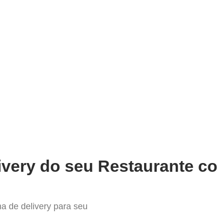
very
Gestão do negócio
Melhoria contínua
Vendas e
Sistema para Delivery em Nossa 
ivery do seu Restaurante co
a de delivery para seu