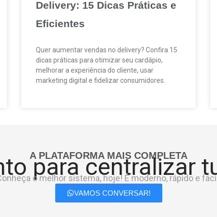
Delivery: 15 Dicas Práticas e
Eficientes
Quer aumentar vendas no delivery? Confira 15
dicas práticas para otimizar seu cardápio,
melhorar a experiência do cliente, usar
marketing digital e fidelizar consumidores.
A PLATAFORMA MAIS COMPLETA
to para centralizar 
onheça o melhor sistema, hoje! É moderno, rápido e fácil
VAMOS CONVERSAR!