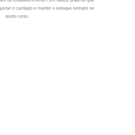
justar o cardápio e manter o estoque sempre no
ponto certo.
com Seu Delivery
o!