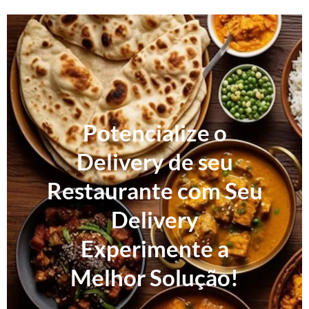
Potencialize o
Delivery de seu
Restaurante com Seu
Delivery
Experimente a
Melhor Solução!