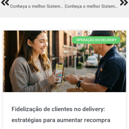
Prev
Ne
Conheça o melhor Sistema para Delivery em Londrina
Conheça o melhor Sistema para Delivery em Ananindeua
OPERAÇÃO DO DELIVERY
Fidelização de clientes no delivery:
estratégias para aumentar recompra