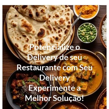
Potencialize o
Delivery de seu
Restaurante com Seu
Delivery
Experimente a
Melhor Solução!