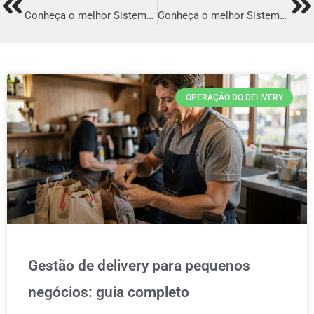
Prev
Ne
Conheça o melhor Sistema para Delivery em Itaboraí
Conheça o melhor Sistema para Delivery em Sete Lagoas
OPERAÇÃO DO DELIVERY
Gestão de delivery para pequenos
negócios: guia completo