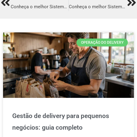
Prev
Ne
Conheça o melhor Sistema para Delivery em Garanhuns
Conheça o melhor Sistema para Delivery em Botucatu
OPERAÇÃO DO DELIVERY
Gestão de delivery para pequenos
negócios: guia completo