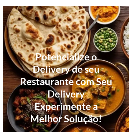
Potencialize o
Delivery de seu
Restaurante com Seu
Delivery
Experimente a
Melhor Solução!