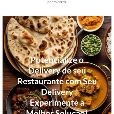
ponto certo.
Potencialize o
Delivery de seu
Restaurante com Seu
Delivery
Experimente a
Melhor Solução!