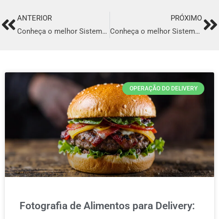
ANTERIOR
PRÓXIMO
Prev
Ne
Conheça o melhor Sistema para Delivery em Itapipoca
Conheça o melhor Sistema para Delivery em Bragança
OPERAÇÃO DO DELIVERY
Fotografia de Alimentos para Delivery: