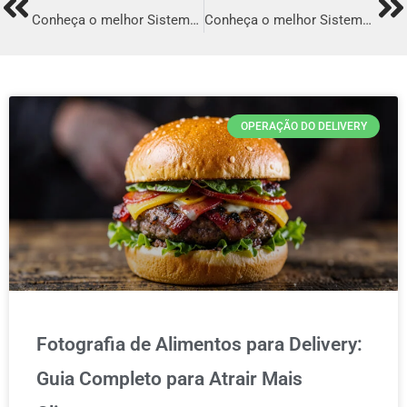
Prev
Ne
Conheça o melhor Sistema para Delivery em Poços de Caldas
Conheça o melhor Sistema para Delivery em Araguaína
OPERAÇÃO DO DELIVERY
Fotografia de Alimentos para Delivery:
Guia Completo para Atrair Mais