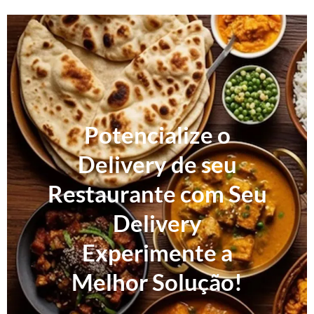
Potencialize o
Delivery de seu
Restaurante com Seu
Delivery
Experimente a
Melhor Solução!