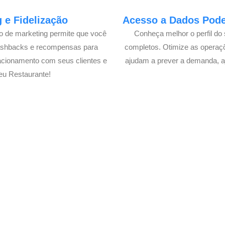
 e Fidelização
Acesso a Dados Poder
lo de marketing permite que você
Conheça melhor o perfil do 
cashbacks e recompensas para
completos. Otimize as operaç
acionamento com seus clientes e
ajudam a prever a demanda, a
eu Restaurante!
Delivery de seu Restaurante 
xperimente a Melhor Soluçã