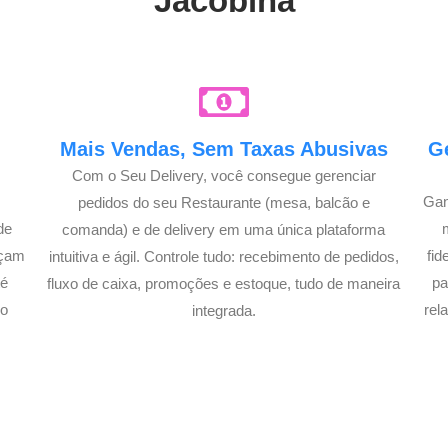
Jacobina
e
Mais Vendas, Sem Taxas Abusivas
G
Com o Seu Delivery, você consegue gerenciar
Gan
pedidos do seu Restaurante (mesa, balcão e
de
comanda) e de delivery em uma única plataforma
açam
fi
intuitiva e ágil. Controle tudo: recebimento de pedidos,
té
pa
fluxo de caixa, promoções e estoque, tudo de maneira
lo
rel
integrada.